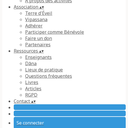
À propos des activités
Association
▴
▾
Terre d'Éveil
Vipassana
Adhérer
Participer comme Bénévole
Faire un don
Partenaires
Ressources
▴
▾
Enseignants
Dāna
Lieux de pratique
Questions fréquentes
Livres
Articles
RGPD
Contact
▴
▾
Se connecter