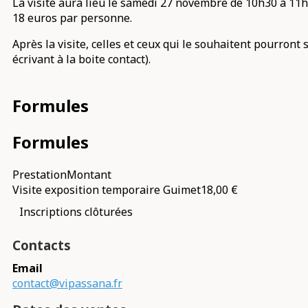
La visite aura lieu le samedi 27 novembre de 10h30 à 11h3
18 euros par personne.
Après la visite, celles et ceux qui le souhaitent pourro
écrivant à la boite contact).
Formules
Formules
Prestation
Montant
Visite exposition temporaire Guimet
18,00 €
Inscriptions clôturées
Contacts
Email
contact@vipassana.fr