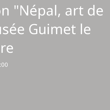
on "Népal, art de
usée Guimet le
re
:00