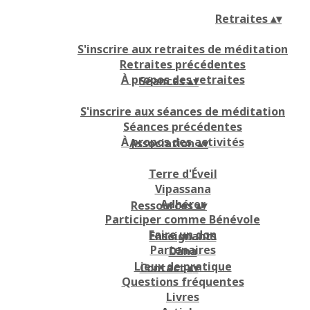
Retraites
▴
▾
S'inscrire aux retraites de méditation
Retraites précédentes
À propos des retraites
Séances
▴
▾
S'inscrire aux séances de méditation
Séances précédentes
À propos des activités
Association
▴
▾
Terre d'Éveil
Vipassana
Adhérer
Ressources
▴
▾
Participer comme Bénévole
Faire un don
Enseignants
Partenaires
Dāna
Lieux de pratique
Contact
▴
▾
Questions fréquentes
Livres