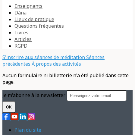
Enseignants
Dāna
Lieux de pratique
Questions fréquentes
Livres
Articles
RGPD
S'inscrire aux séances de méditation
Séances
précédentes
À propos des activités
Aucun formulaire ni billetterie n'a été publié dans cette
page.
Je m'abonne à la newsletter
OK
Plan du site