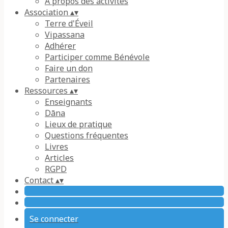
À propos des activités
Association
▴
▾
Terre d'Éveil
Vipassana
Adhérer
Participer comme Bénévole
Faire un don
Partenaires
Ressources
▴
▾
Enseignants
Dāna
Lieux de pratique
Questions fréquentes
Livres
Articles
RGPD
Contact
▴
▾
Se connecter