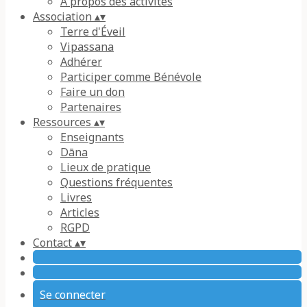
À propos des activités
Association
▴
▾
Terre d'Éveil
Vipassana
Adhérer
Participer comme Bénévole
Faire un don
Partenaires
Ressources
▴
▾
Enseignants
Dāna
Lieux de pratique
Questions fréquentes
Livres
Articles
RGPD
Contact
▴
▾
Se connecter