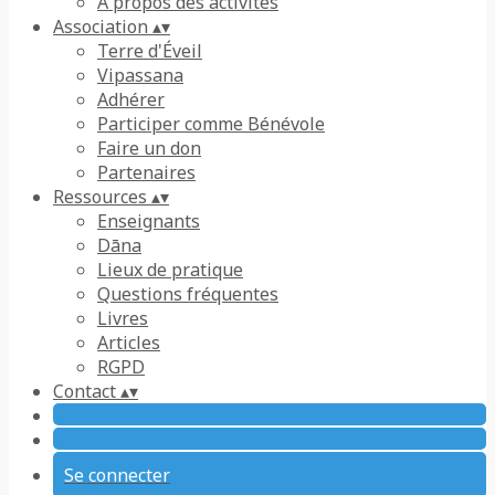
À propos des activités
Association
▴
▾
Terre d'Éveil
Vipassana
Adhérer
Participer comme Bénévole
Faire un don
Partenaires
Ressources
▴
▾
Enseignants
Dāna
Lieux de pratique
Questions fréquentes
Livres
Articles
RGPD
Contact
▴
▾
Se connecter