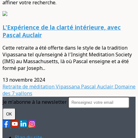
affiner votre recherche.
L'Expérience de la clarté intérieure, avec
Pascal Auclair
Cette retraite a été offerte dans le style de la tradition
Vipassana tel qu’enseigné à l'Insight Meditation Society
(IMS) au Massachusetts, là où Pascal enseigne et a été
formé par Joseph...
13 novembre 2024
Retraite de méditation Vipassana
Pascal Auclair
Domaine
des 7 vallons
Je m'abonne à la newsletter
OK
Plan du site