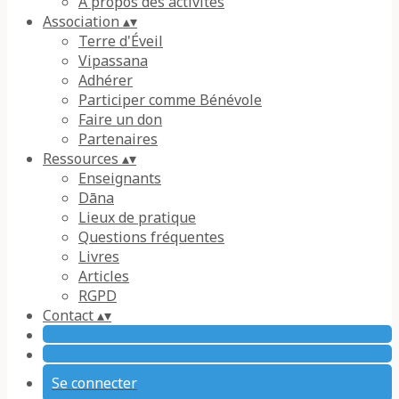
À propos des activités
Association
▴
▾
Terre d'Éveil
Vipassana
Adhérer
Participer comme Bénévole
Faire un don
Partenaires
Ressources
▴
▾
Enseignants
Dāna
Lieux de pratique
Questions fréquentes
Livres
Articles
RGPD
Contact
▴
▾
Se connecter