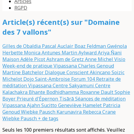
Articles
RGPD
Article(s) récent(s) sur "Domaine
des 7 vallons"
Gilles de Obaldia
Pascal Auclair
Boaz Feldman
Gwénola
Herbette
Monica Antunes
Martin Aylward
Ariya Ñani
Maison Adèle Picot
Ashram de Gretz
Anne Michel
Visio
Week-end de pratique Vipassana
Charles Genoud
Martine Batchelor
Dialogue Conscient
Akincano
Soizic
Michelot
Dojo Saint-Ambroise
Forum 104
Retraite de
méditation Vipassana
Centre Sakyamuni
Centre
Kalachakra
Bhante Bodhidhamma
Roxanne Dault
Sophie
Boyer
Prieuré d'Épernon
Tisārā
Séances de méditation
Vipassana
Ajahn Sucitto
Geneviève Hamelet
Patricia
Genoud
Wiebke Pausch
Karunavira
Rebecca Crane
Wiebke Pausch
+ de tags
Seuls les 100 premiers résultats sont affichés. Veuillez