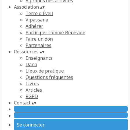
À propos des activités
Association
▴
▾
Terre d'Éveil
Vipassana
Adhérer
Participer comme Bénévole
Faire un don
Partenaires
Ressources
▴
▾
Enseignants
Dāna
Lieux de pratique
Questions fréquentes
Livres
Articles
RGPD
Contact
▴
▾
Se connecter