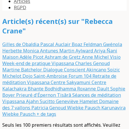
Articles
RGPD
Article(s) récent(s) sur "Rebecca
Crane"
Gilles de Obaldia
Pascal Auclair
Boaz Feldman
Gwénola
Herbette
Monica Antunes
Martin Aylward
Ariya Ñani
Maison Adèle Picot
Ashram de Gretz
Anne Michel
Visio
Week-end de pratique Vipassana
Charles Genoud
Martine Batchelor
Dialogue Conscient
Akincano
Soizic
Michelot
Dojo Saint-Ambroise
Forum 104
Retraite de
méditation Vipassana
Centre Sakyamuni
Centre
Kalachakra
Bhante Bodhidhamma
Roxanne Dault
Sophie
Boyer
Prieuré d'Épernon
Tisārā
Séances de méditation
Vipassana
Ajahn Sucitto
Geneviève Hamelet
Domaine
des 7 vallons
Patricia Genoud
Wiebke Pausch
Karunavira
Wiebke Pausch
+ de tags
Seuls les 100 premiers résultats sont affichés. Veuillez