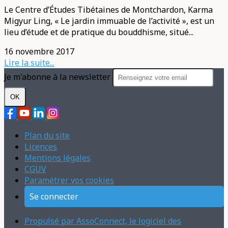
Le Centre d’Études Tibétaines de Montchardon, Karma
Migyur Ling, « Le jardin immuable de l’activité », est un
lieu d’étude et de pratique du bouddhisme, situé...
16 novembre 2017
Lire la suite...
Je m'abonne à la newsletter
OK
Plan du site
Licences
Mentions légales
CGUV
Paramétrer vos cookies
Se connecter
Propulsé par AssoConnect, le logiciel des