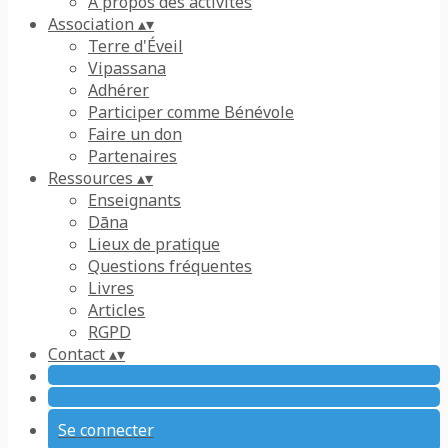
À propos des activités
Association
▴
▾
Terre d'Éveil
Vipassana
Adhérer
Participer comme Bénévole
Faire un don
Partenaires
Ressources
▴
▾
Enseignants
Dāna
Lieux de pratique
Questions fréquentes
Livres
Articles
RGPD
Contact
▴
▾
Se connecter