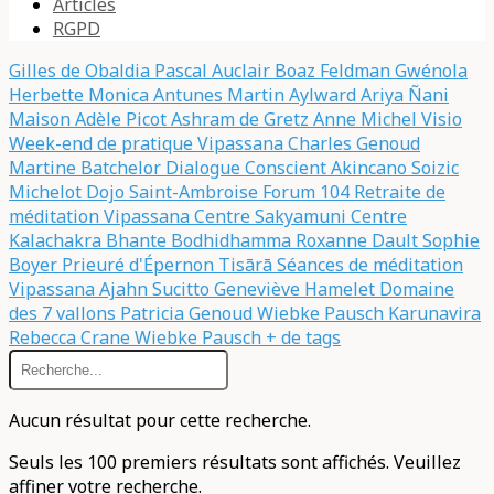
Articles
RGPD
Gilles de Obaldia
Pascal Auclair
Boaz Feldman
Gwénola
Herbette
Monica Antunes
Martin Aylward
Ariya Ñani
Maison Adèle Picot
Ashram de Gretz
Anne Michel
Visio
Week-end de pratique Vipassana
Charles Genoud
Martine Batchelor
Dialogue Conscient
Akincano
Soizic
Michelot
Dojo Saint-Ambroise
Forum 104
Retraite de
méditation Vipassana
Centre Sakyamuni
Centre
Kalachakra
Bhante Bodhidhamma
Roxanne Dault
Sophie
Boyer
Prieuré d'Épernon
Tisārā
Séances de méditation
Vipassana
Ajahn Sucitto
Geneviève Hamelet
Domaine
des 7 vallons
Patricia Genoud
Wiebke Pausch
Karunavira
Rebecca Crane
Wiebke Pausch
+ de tags
Aucun résultat pour cette recherche.
Seuls les 100 premiers résultats sont affichés. Veuillez
affiner votre recherche.